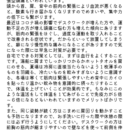
張型頭痛といわれています。
頭から首、肩、背中の筋肉の緊張により血流が悪くなる
と、酸素も行き届かなくなりますのでめまいや、集中力
の低下にも繋がります。
最近はコロナ禍の影響でデスクワークが増えた方や、運
動不足の方が増え頭痛に悩む方も増えた傾向にあります
が、筋肉の緊張をほぐし、適度な運動を取り入れること
で改善される症状です。だからといって放置してしまう
と、癖になり慢性的な痛みになることがありますので気
になった際には早急に対策が必要です。
自宅でできる対策としては、まずは血行をよくすること
です。湯船に肩までしっかりつかるかホットタオルを肩
にのせる、夏場は冷房に直接当たらないよう１枚薄手の
ものを羽織る、冷たいものを飲みすぎないように意識す
る、冬場は寒くて筋肉は緊張しやすいため背中にカイロ
を貼ったり温かい飲み物を意識的に摂ったりすること
で、体温を上げていくことが効果的です。ちなみにこの
ような温活をして体温を１℃あげることで免疫力が５倍
～６倍になるともいわれていますのでメリットばかりで
す。
また、同じ姿勢が続く方はこまめに肩回りを動かすこと
も予防になりますので、お手洗いに行った際や休憩の際
には必ず行うようにしてください。デスクワークの方は
前胸の筋肉が縮まりやすいので壁などを使って前側を伸