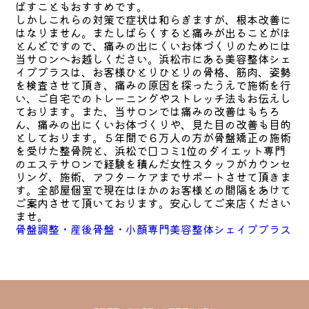
ばすこともおすすめです。
しかしこれらの対策で症状は和らぎますが、根本改善に
はなりません。またしばらくすると痛みが出ることがほ
とんどですので、痛みの出にくいお体づくりのためには
当サロンへお越しください。浜松市にある美容整体シェ
イププラスは、お客様ひとりひとりの骨格、筋肉、姿勢
を検査させて頂き、痛みの原因を探ったうえで施術を行
い、ご自宅でのトレーニングやストレッチ法もお伝えし
ております。また、当サロンでは痛みの改善はもちろ
ん、痛みの出にくいお体づくりや、見た目の改善も目的
としております。５年間で６万人の方が骨盤矯正の施術
を受けた整骨院と、浜松で口コミ1位のダイエット専門
のエステサロンで経験を積んだ女性スタッフがカウンセ
リング、施術、アフターケアまでサポートさせて頂きま
す。全部屋個室で現在はほかのお客様との間隔をあけて
ご案内させて頂いております。安心してご来店ください
ませ。
骨盤調整・産後骨盤・小顔専門美容整体シェイププラス